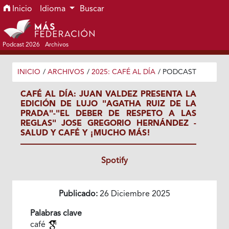
Ir al menú de navegación principal
Ir al contenido principal
Ir al pie de página del sitio
Inicio
Idioma
Buscar
Podcast 2026
Archivos
INICIO
/
ARCHIVOS
/
2025: CAFÉ AL DÍA
/
PODCAST
CAFÉ AL DÍA: JUAN VALDEZ PRESENTA LA
EDICIÓN DE LUJO "AGATHA RUIZ DE LA
PRADA"-"EL DEBER DE RESPETO A LAS
REGLAS" JOSE GREGORIO HERNÁNDEZ -
SALUD Y CAFÉ Y ¡MUCHO MÁS!
Spotify
Publicado:
26 Diciembre 2025
Palabras clave
café