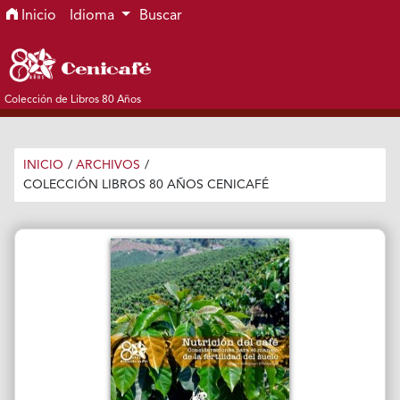
Ir al menú de navegación principal
Ir al contenido principal
Ir al pie de página del sitio
Inicio
Idioma
Buscar
Colección de Libros 80 Años
INICIO
/
ARCHIVOS
/
COLECCIÓN LIBROS 80 AÑOS CENICAFÉ