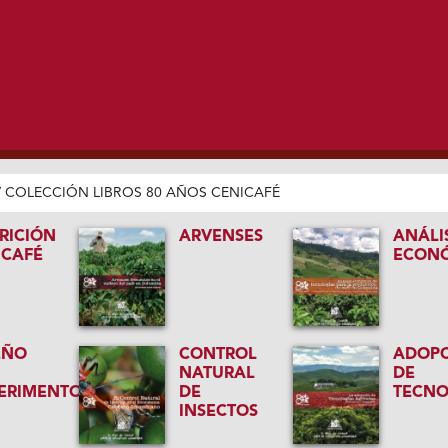
/
COLECCIÓN LIBROS 80 AÑOS CENICAFÉ
RICIÓN
ARVENSES
ANÁLI
 CAFÉ
ECON
EÑO
CONTROL
ADOP
NATURAL
DE
ERIMENTOS
DE
TECNO
INSECTOS