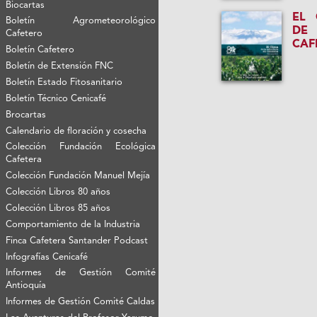
Biocartas
EL 
Boletín Agrometeorológico
DE
Cafetero
CAF
Boletín Cafetero
Boletín de Extensión FNC
Boletín Estado Fitosanitario
Boletín Técnico Cenicafé
Brocartas
Calendario de floración y cosecha
Colección Fundación Ecológica
Cafetera
Colección Fundación Manuel Mejía
Colección Libros 80 años
Colección Libros 85 años
Comportamiento de la Industria
Finca Cafetera Santander Podcast
Infografías Cenicafé
Informes de Gestión Comité
Antioquía
Informes de Gestión Comité Caldas