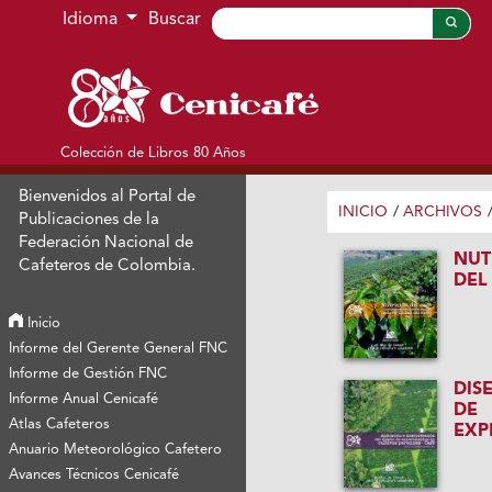
Ir al menú de navegación principal
Ir al contenido principal
Ir al pie de página del sitio
Idioma
Buscar
Colección de Libros 80 Años
Bienvenidos al Portal de
INICIO
/
ARCHIVOS
Publicaciones de la
Federación Nacional de
NUT
Cafeteros de Colombia.
DEL
Inicio
Informe del Gerente General FNC
Informe de Gestión FNC
DIS
Informe Anual Cenicafé
DE
Atlas Cafeteros
EXP
Anuario Meteorológico Cafetero
Avances Técnicos Cenicafé