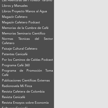
Las Aventuras del Profesor Yarumo
Libros y Manuales
Libros Proyecto Manos al Agua
Magazín Cafetero
Magazín Cafetero Podcast
Memorias de la Cumbre de Café
Memorias Seminario Científico
Normas Técnicas del Sector
Cafetero
Paisaje Cultural Cafetero
Patentes Cenicafé
Por los Caminos de Caldas Podcast
Programa Café 360
Programa de Promoción Toma
Café
Publicaciones Científicas Externas
Radionovela Mi Finca
Revista Cafetera de Colombia
Revista Cenicafé
Revista Ensayos sobre Economía