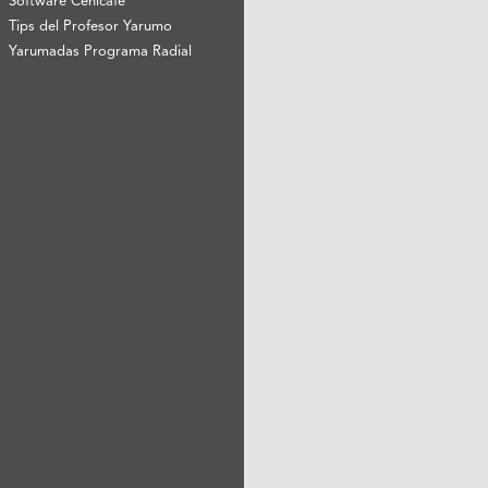
Software Cenicafé
Tips del Profesor Yarumo
Yarumadas Programa Radial