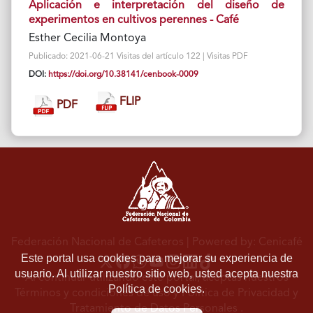
Aplicación e interpretación del diseño de
experimentos en cultivos perennes - Café
Esther Cecilia Montoya
Publicado: 2021-06-21 Visitas del artículo 122 | Visitas PDF
DOI:
https://doi.org/10.38141/cenbook-0009
FLIP
PDF
Federación Nacional de Cafeteros
| Powered by: Cenicafé
Este portal usa cookies para mejorar su experiencia de
usuario. Al utilizar nuestro sitio web, usted acepta nuestra
Al continuar utilizando este portal, aceptas nuestros
Política de cookies.
Términos y condiciones de uso
y
Política de Privacidad y
Tratamiento de Datos Personales
.