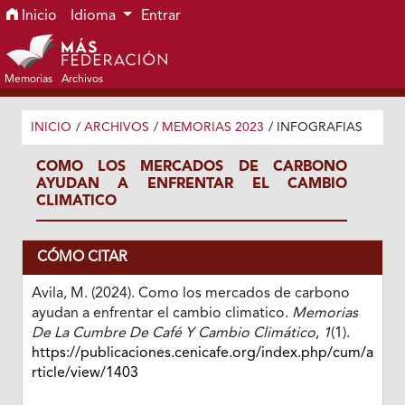
Ir al menú de navegación principal
Ir al contenido principal
Ir al pie de página del sitio
Inicio
Idioma
Entrar
Memorias
Archivos
INICIO
/
ARCHIVOS
/
MEMORIAS 2023
/
INFOGRAFIAS
COMO LOS MERCADOS DE CARBONO
AYUDAN A ENFRENTAR EL CAMBIO
CLIMATICO
CÓMO CITAR
Avila, M. (2024). Como los mercados de carbono
ayudan a enfrentar el cambio climatico.
Memorias
De La Cumbre De Café Y Cambio Climático
,
1
(1).
https://publicaciones.cenicafe.org/index.php/cum/a
rticle/view/1403