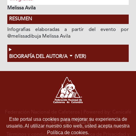
Melissa Avila
RESUMEN
Infografias elaboradas a partir del evento por
@melissadibuja Melissa Avila
BIOGRAFÍA DEL AUTOR/A
(VER)
Federación Nacional de Cafeteros
| Powered by: Cenicafé
Este portal usa cookies para mejorar su experiencia de
usuario. Al utilizar nuestro sitio web, usted acepta nuestra
Al continuar utilizando este portal, aceptas nuestros
Política de cookies.
Términos y condiciones de uso
y
Política de Privacidad y