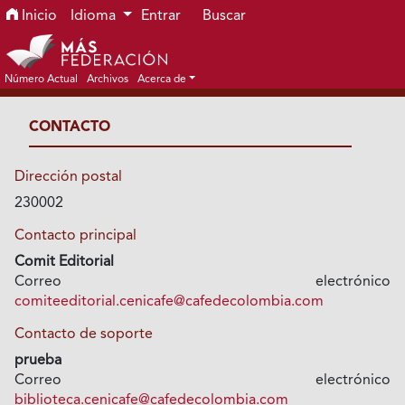
Ir al menú de navegación principal
Ir al contenido principal
Ir al pie de página del sitio
Inicio
Idioma
Entrar
Buscar
Número Actual
Archivos
Acerca de
CONTACTO
Dirección postal
230002
Contacto principal
Comit Editorial
Correo electrónico
comiteeditorial.cenicafe@cafedecolombia.com
Contacto de soporte
prueba
Correo electrónico
biblioteca.cenicafe@cafedecolombia.com