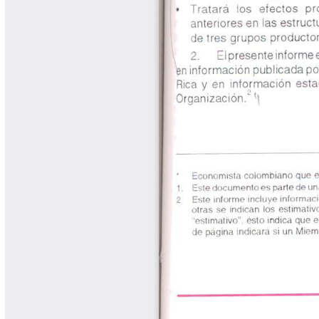
Libros Proyecto Manos al Agua
Magazín Cafetero
Magazín Cafetero Podcast
Memorias de la Cumbre de Café
Memorias Seminario Científico
Normas Técnicas del Sector
Cafetero
Paisaje Cultural Cafetero
Patentes Cenicafé
Por los Caminos de Caldas Podcast
Programa Café 360
Programa de Promoción Toma
Café
Publicaciones Científicas Externas
Radionovela Mi Finca
Revista Cafetera de Colombia
Revista Cenicafé
Revista Ensayos sobre Economía
Software Cenicafé
Tips del Profesor Yarumo