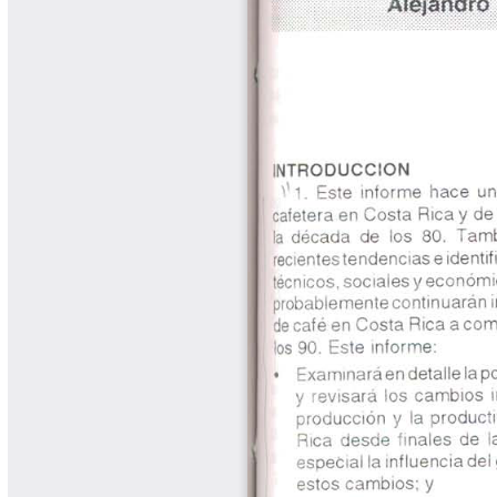
Cafetero
Boletín Cafetero
Boletín de Extensión FNC
Boletín Estado Fitosanitario
Boletín Técnico Cenicafé
Brocartas
Calendario de floración y cosecha
Colección Fundación Ecológica
Cafetera
Colección Fundación Manuel Mejía
Colección Libros 80 años
Colección Libros 85 años
Comportamiento de la Industria
Finca Cafetera Santander Podcast
Infografías Cenicafé
Informes de Gestión Comité
Antioquía
Informes de Gestión Comité Caldas
Las Aventuras del Profesor Yarumo
Libros y Manuales