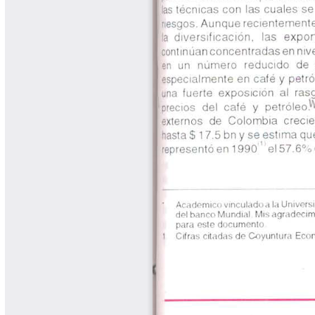
Libros Proyecto Manos al Agua
Magazín Cafetero
Magazín Cafetero Podcast
Memorias de la Cumbre de Café
Memorias Seminario Científico
Normas Técnicas del Sector
Cafetero
Paisaje Cultural Cafetero
Patentes Cenicafé
Por los Caminos de Caldas Podcast
Programa Café 360
Programa de Promoción Toma
Café
Publicaciones Científicas Externas
Radionovela Mi Finca
Revista Cafetera de Colombia
Revista Cenicafé
Revista Ensayos sobre Economía
Software Cenicafé
Tips del Profesor Yarumo