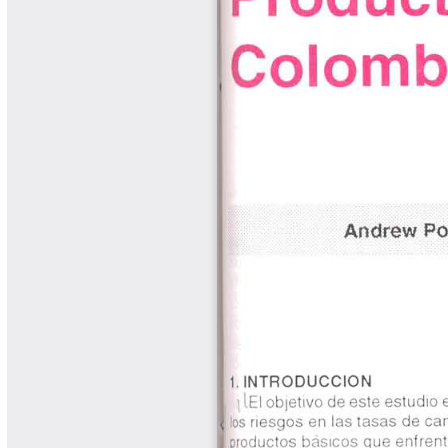
Cafetero
Boletín Cafetero
Boletín de Extensión FNC
Boletín Estado Fitosanitario
Boletín Técnico Cenicafé
Brocartas
Calendario de floración y cosecha
Colección Fundación Ecológica
Cafetera
Colección Fundación Manuel Mejía
Colección Libros 80 años
Colección Libros 85 años
Comportamiento de la Industria
Finca Cafetera Santander Podcast
Infografías Cenicafé
Informes de Gestión Comité
Antioquía
Informes de Gestión Comité Caldas
Las Aventuras del Profesor Yarumo
Libros y Manuales