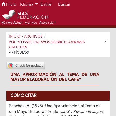
Ir al menú de navegación principal
Ir al contenido principal
Ir al pie de página del sitio
Inicio
Idioma
Entrar
Buscar
Número Actual
Archivos
Acerca de
INICIO
/
ARCHIVOS
/
VOL. 9 (1993): ENSAYOS SOBRE ECONOMÍA
/
CAFETERA
ARTÍCULOS
UNA APROXIMACIÓN AL TEMA DE UNA
MAYOR ELABORACIÓN DEL CAFE"
CÓMO CITAR
Sanchez, H. (1993). Una Aproximación al Tema de
una Mayor Elaboración del Cafe".
Revista Ensayos