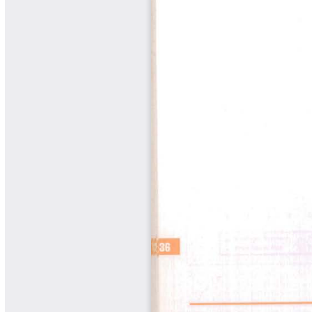
Libros Proyecto Manos al Agua
Magazín Cafetero
Magazín Cafetero Podcast
Memorias de la Cumbre de Café
Memorias Seminario Científico
Normas Técnicas del Sector
Cafetero
Paisaje Cultural Cafetero
Patentes Cenicafé
Por los Caminos de Caldas Podcast
Programa Café 360
Programa de Promoción Toma
Café
Publicaciones Científicas Externas
Radionovela Mi Finca
Revista Cafetera de Colombia
Revista Cenicafé
Revista Ensayos sobre Economía
Software Cenicafé
Tips del Profesor Yarumo