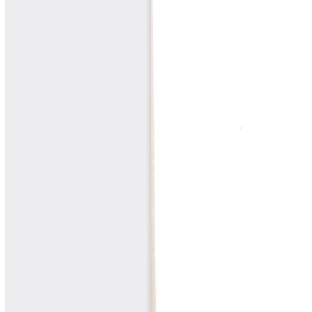
Cafetero
Boletín Cafetero
Boletín de Extensión FNC
Boletín Estado Fitosanitario
Boletín Técnico Cenicafé
Brocartas
Calendario de floración y cosecha
Colección Fundación Ecológica
Cafetera
Colección Fundación Manuel Mejía
Colección Libros 80 años
Colección Libros 85 años
Comportamiento de la Industria
Finca Cafetera Santander Podcast
Infografías Cenicafé
Informes de Gestión Comité
Antioquía
Informes de Gestión Comité Caldas
Las Aventuras del Profesor Yarumo
Libros y Manuales