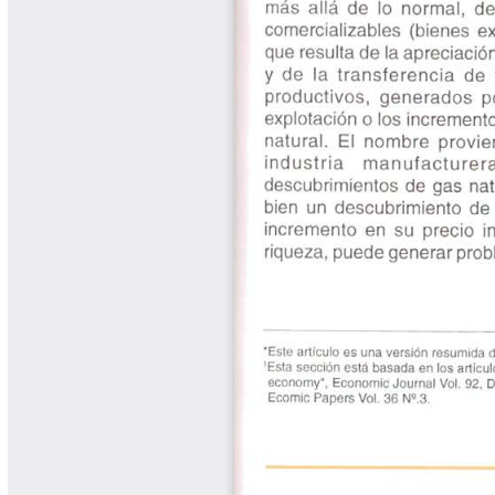
Libros Proyecto Manos al Agua
Magazín Cafetero
Magazín Cafetero Podcast
Memorias de la Cumbre de Café
Memorias Seminario Científico
Normas Técnicas del Sector
Cafetero
Paisaje Cultural Cafetero
Patentes Cenicafé
Por los Caminos de Caldas Podcast
Programa Café 360
Programa de Promoción Toma
Café
Publicaciones Científicas Externas
Radionovela Mi Finca
Revista Cafetera de Colombia
Revista Cenicafé
Revista Ensayos sobre Economía
Software Cenicafé
Tips del Profesor Yarumo