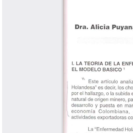
Cafetero
Boletín Cafetero
Boletín de Extensión FNC
Boletín Estado Fitosanitario
Boletín Técnico Cenicafé
Brocartas
Calendario de floración y cosecha
Colección Fundación Ecológica
Cafetera
Colección Fundación Manuel Mejía
Colección Libros 80 años
Colección Libros 85 años
Comportamiento de la Industria
Finca Cafetera Santander Podcast
Infografías Cenicafé
Informes de Gestión Comité
Antioquía
Informes de Gestión Comité Caldas
Las Aventuras del Profesor Yarumo
Libros y Manuales