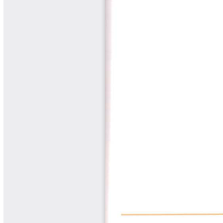
Libros Proyecto Manos al Agua
Magazín Cafetero
Magazín Cafetero Podcast
Memorias de la Cumbre de Café
Memorias Seminario Científico
Normas Técnicas del Sector
Cafetero
Paisaje Cultural Cafetero
Patentes Cenicafé
Por los Caminos de Caldas Podcast
Programa Café 360
Programa de Promoción Toma
Café
Publicaciones Científicas Externas
Radionovela Mi Finca
Revista Cafetera de Colombia
Revista Cenicafé
Revista Ensayos sobre Economía
Software Cenicafé
Tips del Profesor Yarumo