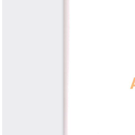
Cafetero
Boletín Cafetero
Boletín de Extensión FNC
Boletín Estado Fitosanitario
Boletín Técnico Cenicafé
Brocartas
Calendario de floración y cosecha
Colección Fundación Ecológica
Cafetera
Colección Fundación Manuel Mejía
Colección Libros 80 años
Colección Libros 85 años
Comportamiento de la Industria
Finca Cafetera Santander Podcast
Infografías Cenicafé
Informes de Gestión Comité
Antioquía
Informes de Gestión Comité Caldas
Las Aventuras del Profesor Yarumo
Libros y Manuales