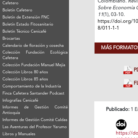
Colombiano.
Revi
Cafetero
Sobre Economía C
Boletín Cafetero
11
(1), 03-10.
Boletín de Extensión FNC
https://doi.org/1
Boletín Estado Fitosanitario
8/011-1-1
Boletín Técnico Cenicafé
Brocartas
Calendario de floración y cosecha
MÁS FORMATOS
Colección Fundación Ecológica
Cafetera
Colección Fundación Manuel Mejía
P
Colección Libros 80 años
Colección Libros 85 años
FL
Comportamiento de la Industria
Finca Cafetera Santander Podcast
Infografías Cenicafé
Informes de Gestión Comité
Publicado:
1 E
Antioquía
Informes de Gestión Comité Caldas
Las Aventuras del Profesor Yarumo
https://do
Libros y Manuales