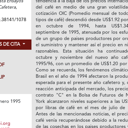
sta Ensayos
tendencia a la baja de los precios internaci
afetera
,
del café en medio de una gran volatilida
cotización OIC (Promedio mensual de todo
0.38141/1078
tipos de café) descendió desde US$1.92 por
en octubre de 1994, hasta US$1.3
septiembre de 1995, atenuada por los esfu
de un grupo de paises productores por or
 DE CITA
el suministro y mantener así el precio en n
razonables. Esta situación ha continua
octubre y noviembre del nuevo año caf
1995/96, con un promedio de US$1.20 por l
DF
Como se recuerda, los fenómenos climátic
Brasil en el año de 1994 afectaron la prod
IP
esperada para el presente año cafetero y,
reacción anticipada del mercado, los preci
contrato "C" en Ia Bolsa de Futuros de 
York alcanzaron niveles superiores a las U
nero 1995
por libras de café en el mes de julio de 
Antes de las mencionadas noticias, el prec
café venía recuperándose debido a Ia redu
i.org
de las cosechas en los paises productores 