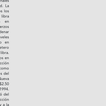
onales
d. La
s los
 libra
4 en
erzos
denar
iveles
do en
etero
ibra.
os en
ucción
 como
os del
Nueva
S$2.50
1994.
ió del
cción
y a la