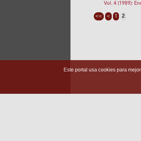
Vol. 4 (1989): 
<<
<
1
2
Este portal usa cookies para mejora