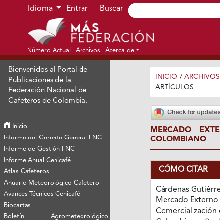
Ir al menú de navegación principal
Ir al contenido principal
Ir al pie de página del sitio
Idioma
Entrar
Buscar
Número Actual
Archivos
Acerca de
Bienvenidos al Portal de
INICIO
/
ARCHIVOS
Publicaciones de la
ARTÍCULOS
Federación Nacional de
Cafeteros de Colombia.
Inicio
MERCADO EXTE
Informe del Gerente General FNC
COLOMBIANO
Informe de Gestión FNC
Informe Anual Cenicafé
CÓMO CITAR
Atlas Cafeteros
Anuario Meteorológico Cafetero
Cárdenas Gutiérrez
Avances Técnicos Cenicafé
Mercado Externo y
Biocartas
Comercialización 
Boletín Agrometeorológico