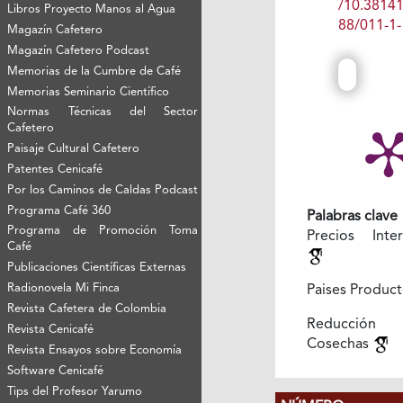
/10.3814
Libros Proyecto Manos al Agua
88/011-1-
Magazín Cafetero
Magazín Cafetero Podcast
Memorias de la Cumbre de Café
Memorias Seminario Científico
Normas Técnicas del Sector
Cafetero
Paisaje Cultural Cafetero
Patentes Cenicafé
Por los Caminos de Caldas Podcast
Programa Café 360
Palabras clave
Programa de Promoción Toma
Precios Inter
Café
Publicaciones Científicas Externas
Radionovela Mi Finca
Paises Produc
Revista Cafetera de Colombia
Reducción
Revista Cenicafé
Cosechas
Revista Ensayos sobre Economía
Software Cenicafé
Tips del Profesor Yarumo