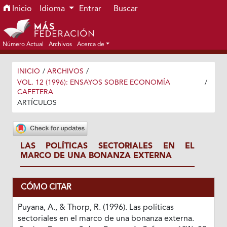
Ir al menú de navegación principal
Ir al contenido principal
Ir al pie de página del sitio
Inicio
Idioma
Entrar
Buscar
Número Actual
Archivos
Acerca de
INICIO
/
ARCHIVOS
/
VOL. 12 (1996): ENSAYOS SOBRE ECONOMÍA
/
CAFETERA
ARTÍCULOS
LAS POLÍTICAS SECTORIALES EN EL
MARCO DE UNA BONANZA EXTERNA
CÓMO CITAR
Puyana, A., & Thorp, R. (1996). Las políticas
sectoriales en el marco de una bonanza externa.