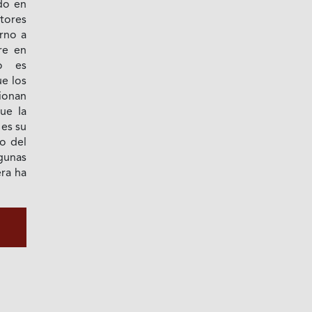
do en
tores
orno a
re en
ro es
e los
ionan
ue Ia
 es su
io del
lgunas
era ha