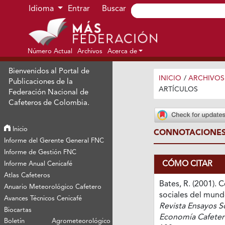
Ir al menú de navegación principal
Ir al contenido principal
Ir al pie de página del sitio
Idioma
Entrar
Buscar
Número Actual
Archivos
Acerca de
Bienvenidos al Portal de
INICIO
/
ARCHIVOS
Publicaciones de la
ARTÍCULOS
Federación Nacional de
Cafeteros de Colombia.
Inicio
CONNOTACIONES
Informe del Gerente General FNC
Informe de Gestión FNC
CÓMO CITAR
Informe Anual Cenicafé
Atlas Cafeteros
Bates, R. (2001).
Anuario Meteorológico Cafetero
sociales del mund
Avances Técnicos Cenicafé
Revista Ensayos S
Biocartas
Economía Cafeter
Boletín Agrometeorológico