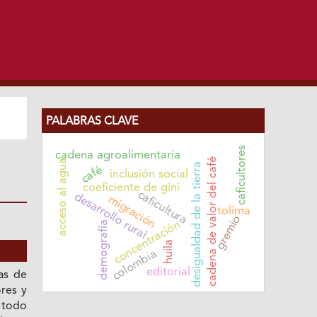
PALABRAS CLAVE
caficultores
cadena agroalimentaria
cadena de valor del café
acceso al agua
desigualdad de la tierra
café
inclusión social
coeficiente de gini
caficultura
desarrollo rural
migración
tolima
gremio
concentración
demografía
huila
colombia
editorial
as de
ores y
 todo