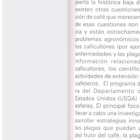
Cafetero
Boletín Cafetero
Boletín de Extensión FNC
Boletín Estado Fitosanitario
Boletín Técnico Cenicafé
Brocartas
Calendario de floración y cosecha
Colección Fundación Ecológica
Cafetera
Colección Fundación Manuel Mejía
Colección Libros 80 años
Colección Libros 85 años
Comportamiento de la Industria
Finca Cafetera Santander Podcast
Infografías Cenicafé
Informes de Gestión Comité
Antioquía
Informes de Gestión Comité Caldas
Las Aventuras del Profesor Yarumo
Libros y Manuales