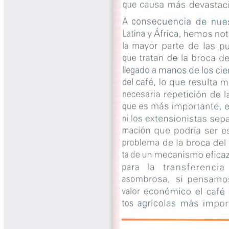
Libros Proyecto Manos al Agua
Magazín Cafetero
Magazín Cafetero Podcast
Memorias de la Cumbre de Café
Memorias Seminario Científico
Normas Técnicas del Sector
Cafetero
Paisaje Cultural Cafetero
Patentes Cenicafé
Por los Caminos de Caldas Podcast
Programa Café 360
Programa de Promoción Toma
Café
Publicaciones Científicas Externas
Radionovela Mi Finca
Revista Cafetera de Colombia
Revista Cenicafé
Revista Ensayos sobre Economía
Software Cenicafé
Tips del Profesor Yarumo