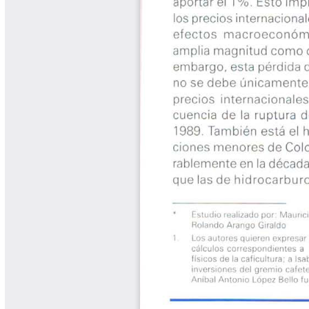
Libros Proyecto Manos al Agua
Magazín Cafetero
Magazín Cafetero Podcast
Memorias de la Cumbre de Café
Memorias Seminario Científico
Normas Técnicas del Sector
Cafetero
Paisaje Cultural Cafetero
Patentes Cenicafé
Por los Caminos de Caldas Podcast
Programa Café 360
Programa de Promoción Toma
Café
Publicaciones Científicas Externas
Radionovela Mi Finca
Revista Cafetera de Colombia
Revista Cenicafé
Revista Ensayos sobre Economía
Software Cenicafé
Tips del Profesor Yarumo