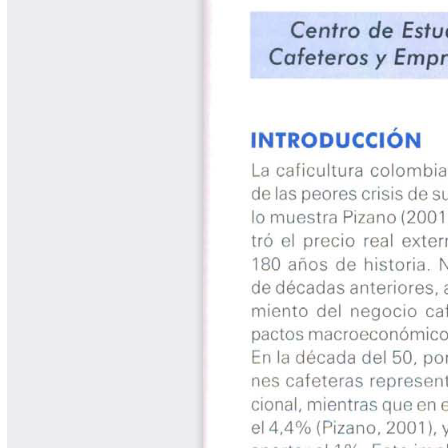
Cafetero
Boletín Cafetero
Boletín de Extensión FNC
Boletín Estado Fitosanitario
Boletín Técnico Cenicafé
Brocartas
Calendario de floración y cosecha
Colección Fundación Ecológica
Cafetera
Colección Fundación Manuel Mejía
Colección Libros 80 años
Colección Libros 85 años
Comportamiento de la Industria
Finca Cafetera Santander Podcast
Infografías Cenicafé
Informes de Gestión Comité
Antioquía
Informes de Gestión Comité Caldas
Las Aventuras del Profesor Yarumo
Libros y Manuales