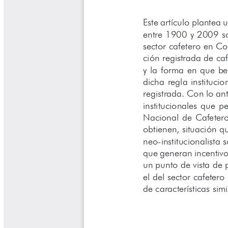
Cafetero
Boletín Cafetero
Boletín de Extensión FNC
Boletín Estado Fitosanitario
Boletín Técnico Cenicafé
Brocartas
Calendario de floración y cosecha
Colección Fundación Ecológica
Cafetera
Colección Fundación Manuel Mejía
Colección Libros 80 años
Colección Libros 85 años
Comportamiento de la Industria
Finca Cafetera Santander Podcast
Infografías Cenicafé
Informes de Gestión Comité
Antioquía
Informes de Gestión Comité Caldas
Las Aventuras del Profesor Yarumo
Libros y Manuales