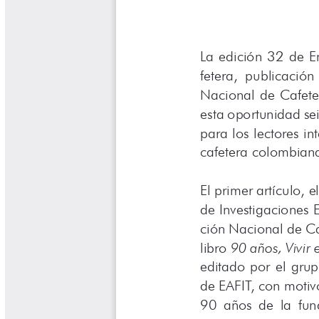
Cafetero
Boletín Cafetero
Boletín de Extensión FNC
Boletín Estado Fitosanitario
Boletín Técnico Cenicafé
Brocartas
Calendario de floración y cosecha
Colección Fundación Ecológica
Cafetera
Colección Fundación Manuel Mejía
Colección Libros 80 años
Colección Libros 85 años
Comportamiento de la Industria
Finca Cafetera Santander Podcast
Infografías Cenicafé
Informes de Gestión Comité
Antioquía
Informes de Gestión Comité Caldas
Las Aventuras del Profesor Yarumo
Libros y Manuales