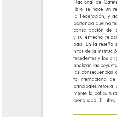
Libros Proyecto Manos al Agua
Magazín Cafetero
Magazín Cafetero Podcast
Memorias de la Cumbre de Café
Memorias Seminario Científico
Normas Técnicas del Sector
Cafetero
Paisaje Cultural Cafetero
Patentes Cenicafé
Por los Caminos de Caldas Podcast
Programa Café 360
Programa de Promoción Toma
Café
Publicaciones Científicas Externas
Radionovela Mi Finca
Revista Cafetera de Colombia
Revista Cenicafé
Revista Ensayos sobre Economía
Software Cenicafé
Tips del Profesor Yarumo