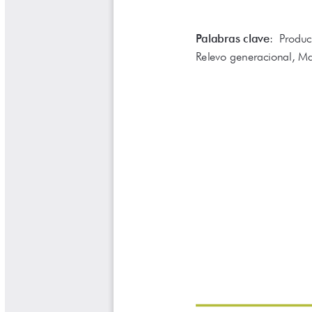
Libros Proyecto Manos al Agua
Magazín Cafetero
Magazín Cafetero Podcast
Memorias de la Cumbre de Café
Memorias Seminario Científico
Normas Técnicas del Sector
Cafetero
Paisaje Cultural Cafetero
Patentes Cenicafé
Por los Caminos de Caldas Podcast
Programa Café 360
Programa de Promoción Toma
Café
Publicaciones Científicas Externas
Radionovela Mi Finca
Revista Cafetera de Colombia
Revista Cenicafé
Revista Ensayos sobre Economía
Software Cenicafé
Tips del Profesor Yarumo