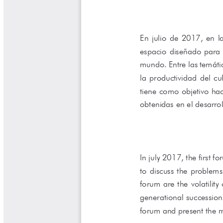
Cafetero
Boletín Cafetero
Boletín de Extensión FNC
Boletín Estado Fitosanitario
Boletín Técnico Cenicafé
Brocartas
Calendario de floración y cosecha
Colección Fundación Ecológica
Cafetera
Colección Fundación Manuel Mejía
Colección Libros 80 años
Colección Libros 85 años
Comportamiento de la Industria
Finca Cafetera Santander Podcast
Infografías Cenicafé
Informes de Gestión Comité
Antioquía
Informes de Gestión Comité Caldas
Las Aventuras del Profesor Yarumo
Libros y Manuales