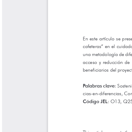
Cafetero
Boletín Cafetero
Boletín de Extensión FNC
Boletín Estado Fitosanitario
Boletín Técnico Cenicafé
Brocartas
Calendario de floración y cosecha
Colección Fundación Ecológica
Cafetera
Colección Fundación Manuel Mejía
Colección Libros 80 años
Colección Libros 85 años
Comportamiento de la Industria
Finca Cafetera Santander Podcast
Infografías Cenicafé
Informes de Gestión Comité
Antioquía
Informes de Gestión Comité Caldas
Las Aventuras del Profesor Yarumo
Libros y Manuales