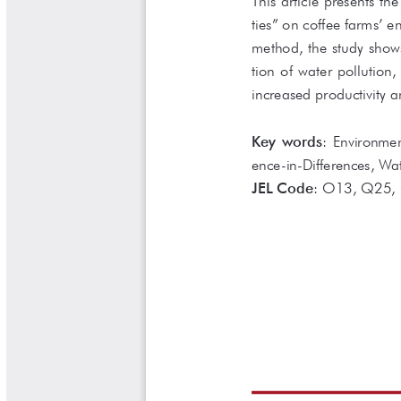
Libros Proyecto Manos al Agua
Magazín Cafetero
Magazín Cafetero Podcast
Memorias de la Cumbre de Café
Memorias Seminario Científico
Normas Técnicas del Sector
Cafetero
Paisaje Cultural Cafetero
Patentes Cenicafé
Por los Caminos de Caldas Podcast
Programa Café 360
Programa de Promoción Toma
Café
Publicaciones Científicas Externas
Radionovela Mi Finca
Revista Cafetera de Colombia
Revista Cenicafé
Revista Ensayos sobre Economía
Software Cenicafé
Tips del Profesor Yarumo