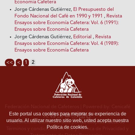
Economía Cafetera
Jorge Cárdenas Gutiérrez,
El Presupuesto del
Fondo Nacional del Café en 1990 y 1991
,
Revista
Ensayos sobre Economía Cafetera: Vol. 6 (1991):
Ensayos sobre Economía Cafetera
Jorge Cárdenas Gutiérrez,
Editorial
,
Revista
Ensayos sobre Economía Cafetera: Vol. 4 (1989):
Ensayos sobre Economía Cafetera
<<
<
1
2
Federación Nacional de Cafeteros
| Powered by: Cenicafé
Este portal usa cookies para mejorar su experiencia de
usuario. Al utilizar nuestro sitio web, usted acepta nuestra
Al continuar utilizando este portal, aceptas nuestros
Política de cookies.
Términos y condiciones de uso
y
Política de Privacidad y