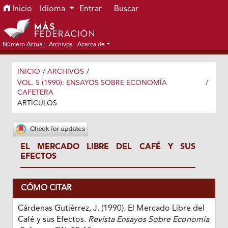
Ir al menú de navegación principal
Ir al contenido principal
Ir al pie de página del sitio
Inicio
Idioma
Entrar
Buscar
Número Actual
Archivos
Acerca de
INICIO
/
ARCHIVOS
/
VOL. 5 (1990): ENSAYOS SOBRE ECONOMÍA
/
CAFETERA
ARTÍCULOS
EL MERCADO LIBRE DEL CAFÉ Y SUS
EFECTOS
CÓMO CITAR
Cárdenas Gutiérrez, J. (1990). El Mercado Libre del
Café y sus Efectos.
Revista Ensayos Sobre Economía