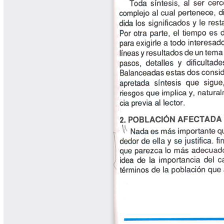
Libros Proyecto Manos al Agua
Magazín Cafetero
Magazín Cafetero Podcast
Memorias de la Cumbre de Café
Memorias Seminario Científico
Normas Técnicas del Sector
Cafetero
Paisaje Cultural Cafetero
Patentes Cenicafé
Por los Caminos de Caldas Podcast
Programa Café 360
Programa de Promoción Toma
Café
Publicaciones Científicas Externas
Radionovela Mi Finca
Revista Cafetera de Colombia
Revista Cenicafé
Revista Ensayos sobre Economía
Software Cenicafé
Tips del Profesor Yarumo