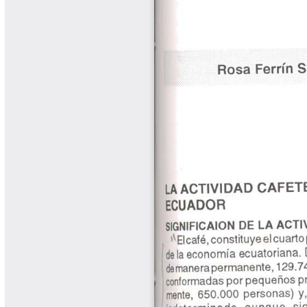
Cafetero
Boletín Cafetero
Boletín de Extensión FNC
Boletín Estado Fitosanitario
Boletín Técnico Cenicafé
Brocartas
Calendario de floración y cosecha
Colección Fundación Ecológica
Cafetera
Colección Fundación Manuel Mejía
Colección Libros 80 años
Colección Libros 85 años
Comportamiento de la Industria
Finca Cafetera Santander Podcast
Infografías Cenicafé
Informes de Gestión Comité
Antioquía
Informes de Gestión Comité Caldas
Las Aventuras del Profesor Yarumo
Libros y Manuales