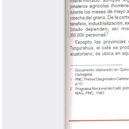
Libros Proyecto Manos al Agua
Magazín Cafetero
Magazín Cafetero Podcast
Memorias de la Cumbre de Café
Memorias Seminario Científico
Normas Técnicas del Sector
Cafetero
Paisaje Cultural Cafetero
Patentes Cenicafé
Por los Caminos de Caldas Podcast
Programa Café 360
Programa de Promoción Toma
Café
Publicaciones Científicas Externas
Radionovela Mi Finca
Revista Cafetera de Colombia
Revista Cenicafé
Revista Ensayos sobre Economía
Software Cenicafé
Tips del Profesor Yarumo