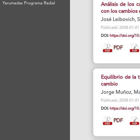
Yarumadas Programa Radial
Análisis de los 
con los cambios e
José Leibovich, S
Publicado: 2008-01-01 V
DOI:
https://doi.org/
PDF
Equilibrio de Ia
cambio
Jorge Muñoz, Mau
Publicado: 2008-01-01 V
DOI:
https://doi.org/
PDF