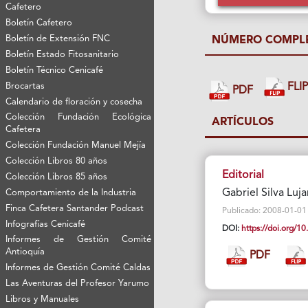
Cafetero
Boletín Cafetero
Boletín de Extensión FNC
NÚMERO COMPL
Boletín Estado Fitosanitario
Boletín Técnico Cenicafé
FLI
Brocartas
PDF
Calendario de floración y cosecha
Colección Fundación Ecológica
ARTÍCULOS
Cafetera
Colección Fundación Manuel Mejía
Colección Libros 80 años
Editorial
Colección Libros 85 años
Gabriel Silva Luja
Comportamiento de la Industria
Finca Cafetera Santander Podcast
Publicado: 2008-01-01 Vi
Infografías Cenicafé
DOI:
https://doi.org/
Informes de Gestión Comité
Antioquía
PDF
Informes de Gestión Comité Caldas
Las Aventuras del Profesor Yarumo
Libros y Manuales