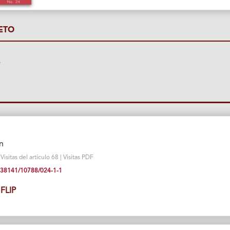
ETO
P
n
sitas del artículo 68 | Visitas PDF
10.38141/10788/024-1-1
FLIP