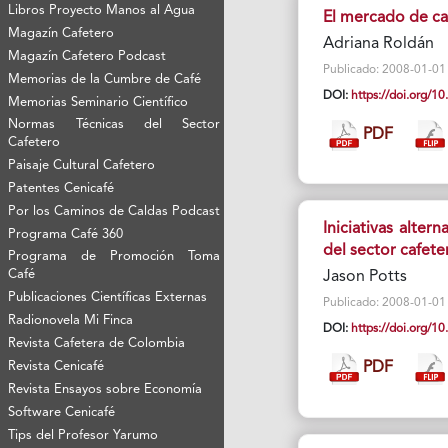
Libros Proyecto Manos al Agua
El mercado de ca
Magazín Cafetero
Adriana Roldán
Magazín Cafetero Podcast
Publicado: 2008-01-01 V
Memorias de la Cumbre de Café
DOI:
https://doi.org/
Memorias Seminario Científico
Normas Técnicas del Sector
PDF
Cafetero
Paisaje Cultural Cafetero
Patentes Cenicafé
Por los Caminos de Caldas Podcast
Iniciativas alter
Programa Café 360
del sector cafete
Programa de Promoción Toma
Café
Jason Potts
Publicaciones Científicas Externas
Publicado: 2008-01-01 V
Radionovela Mi Finca
DOI:
https://doi.org/
Revista Cafetera de Colombia
Revista Cenicafé
PDF
Revista Ensayos sobre Economía
Software Cenicafé
Tips del Profesor Yarumo