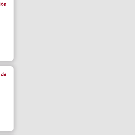
ión
 de