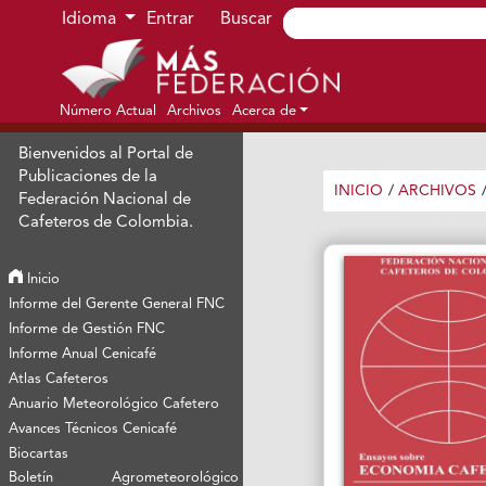
Ir al menú de navegación principal
Ir al contenido principal
Ir al pie de página del sitio
Idioma
Entrar
Buscar
Número Actual
Archivos
Acerca de
Bienvenidos al Portal de
Publicaciones de la
INICIO
/
ARCHIVOS
Federación Nacional de
Cafeteros de Colombia.
Inicio
Informe del Gerente General FNC
Informe de Gestión FNC
Informe Anual Cenicafé
Atlas Cafeteros
Anuario Meteorológico Cafetero
Avances Técnicos Cenicafé
Biocartas
Boletín Agrometeorológico