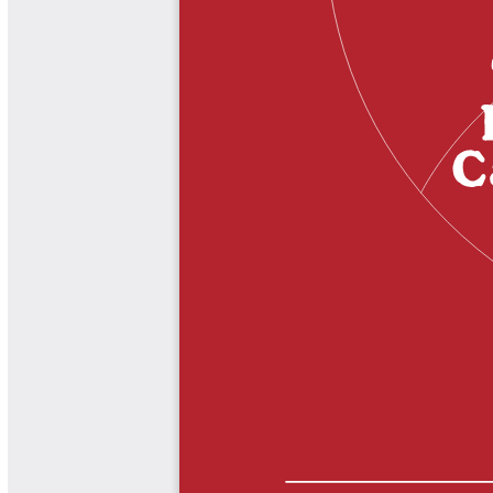
Libros Proyecto Manos al Agua
Magazín Cafetero
Magazín Cafetero Podcast
Memorias de la Cumbre de Café
Memorias Seminario Científico
Normas Técnicas del Sector
Cafetero
Paisaje Cultural Cafetero
Patentes Cenicafé
Por los Caminos de Caldas Podcast
Programa Café 360
Programa de Promoción Toma
Café
Publicaciones Científicas Externas
Radionovela Mi Finca
Revista Cafetera de Colombia
Revista Cenicafé
Revista Ensayos sobre Economía
Software Cenicafé
Tips del Profesor Yarumo