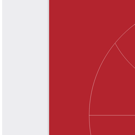
Cafetero
Boletín Cafetero
Boletín de Extensión FNC
Boletín Estado Fitosanitario
Boletín Técnico Cenicafé
Brocartas
Calendario de floración y cosecha
Colección Fundación Ecológica
Cafetera
Colección Fundación Manuel Mejía
Colección Libros 80 años
Colección Libros 85 años
Comportamiento de la Industria
Finca Cafetera Santander Podcast
Infografías Cenicafé
Informes de Gestión Comité
Antioquía
Informes de Gestión Comité Caldas
Las Aventuras del Profesor Yarumo
Libros y Manuales