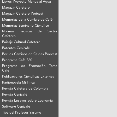
Libros Proyecto Manos al Agua
Magazín Cafetero
Magazín Cafetero Podcast
Memorias de la Cumbre de Café
Memorias Seminario Científico
Normas Técnicas del Sector
Cafetero
Paisaje Cultural Cafetero
Patentes Cenicafé
Por los Caminos de Caldas Podcast
Programa Café 360
Programa de Promoción Toma
Café
Publicaciones Científicas Externas
Radionovela Mi Finca
Revista Cafetera de Colombia
Revista Cenicafé
Revista Ensayos sobre Economía
Software Cenicafé
Tips del Profesor Yarumo