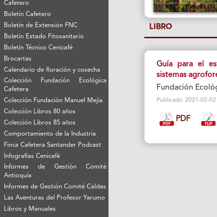
Cafetero
Boletín Cafetero
Boletín de Extensión FNC
LIBRO
Boletín Estado Fitosanitario
Boletín Técnico Cenicafé
Brocartas
Guía para el es
Calendario de floración y cosecha
sistemas agrofor
Colección Fundación Ecológica
Fundación Ecológ
Cafetera
Colección Fundación Manuel Mejía
Publicado: 2021-02-02 Vi
Colección Libros 80 años
PDF
Colección Libros 85 años
Comportamiento de la Industria
Finca Cafetera Santander Podcast
Infografías Cenicafé
Informes de Gestión Comité
Antioquía
Informes de Gestión Comité Caldas
Las Aventuras del Profesor Yarumo
Libros y Manuales