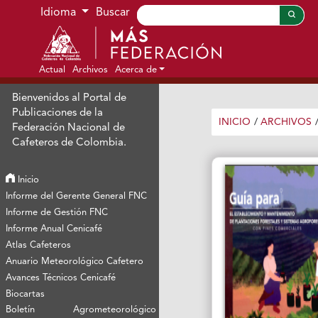
Ir al menú de navegación principal
Ir al contenido principal
Ir al pie de página del sitio
Idioma
Buscar
Actual
Archivos
Acerca de
Bienvenidos al Portal de
Publicaciones de la
INICIO
/
ARCHIVOS
Federación Nacional de
Cafeteros de Colombia.
Inicio
Informe del Gerente General FNC
Informe de Gestión FNC
Informe Anual Cenicafé
Atlas Cafeteros
Anuario Meteorológico Cafetero
Avances Técnicos Cenicafé
Biocartas
Boletín Agrometeorológico