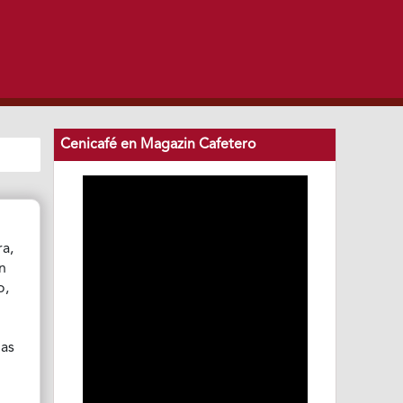
Cenicafé en Magazin Cafetero
ra,
n
o,
las