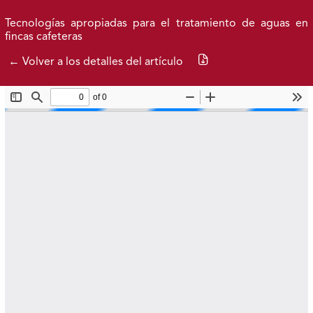
Ir al menú de navegación principal
Ir al contenido principal
Ir al pie de página del sitio
Inicio
Idioma
Buscar
Tecnologías apropiadas para el tratamiento de aguas en
fincas cafeteras
Descargar PDF
← Volver a los detalles del artículo
Colección Libros Manos al Agua
Acerca de