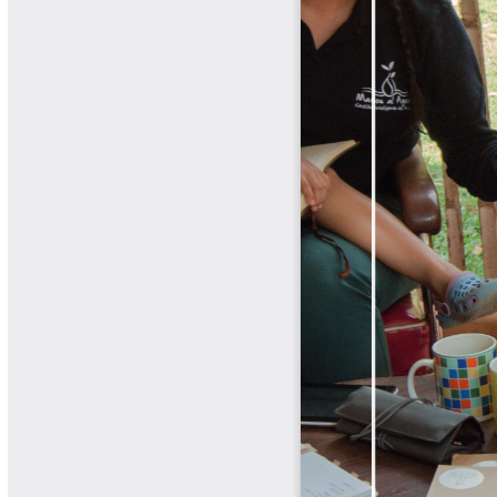
Boletín Agrometeorológico
Cafetero
Boletín Cafetero
Boletín de Extensión FNC
Boletín Estado Fitosanitario
Boletín Técnico Cenicafé
Brocartas
Calendario de floración y cosecha
Colección Fundación Ecológica
Cafetera
Colección Fundación Manuel Mejía
Colección Libros 80 años
Colección Libros 85 años
Comportamiento de la Industria
Finca Cafetera Santander Podcast
Infografías Cenicafé
Informes de Gestión Comité
Antioquía
Informes de Gestión Comité Caldas
Las Aventuras del Profesor Yarumo