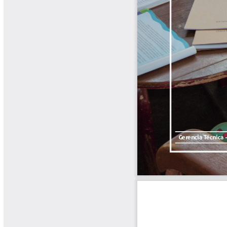
Libros y Manuales
Libros Proyecto Manos al Agua
Magazín Cafetero
Magazín Cafetero Podcast
Memorias de la Cumbre de Café
Memorias Seminario Científico
Normas Técnicas del Sector
Cafetero
Paisaje Cultural Cafetero
Patentes Cenicafé
Por los Caminos de Caldas Podcast
Programa Café 360
Programa de Promoción Toma
Café
Publicaciones Científicas Externas
Radionovela Mi Finca
Revista Cafetera de Colombia
Revista Cenicafé
Revista Ensayos sobre Economía
Software Cenicafé