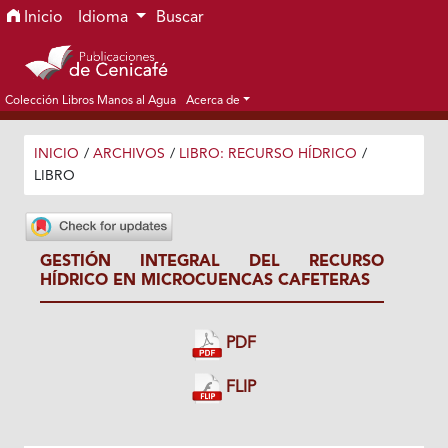
Ir al menú de navegación principal
Ir al contenido principal
Ir al pie de página del sitio
Inicio
Idioma
Buscar
Colección Libros Manos al Agua
Acerca de
INICIO
/
ARCHIVOS
/
LIBRO: RECURSO HÍDRICO
/
LIBRO
GESTIÓN INTEGRAL DEL RECURSO
HÍDRICO EN MICROCUENCAS CAFETERAS
PDF
FLIP