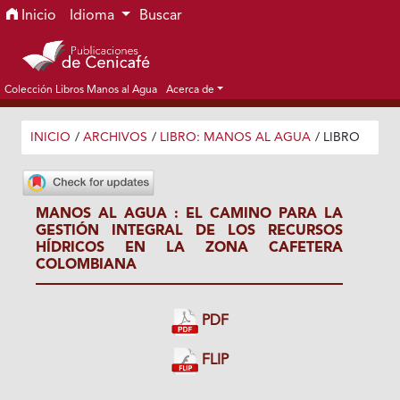
Ir al menú de navegación principal
Ir al contenido principal
Ir al pie de página del sitio
Inicio
Idioma
Buscar
Colección Libros Manos al Agua
Acerca de
INICIO
/
ARCHIVOS
/
LIBRO: MANOS AL AGUA
/
LIBRO
MANOS AL AGUA : EL CAMINO PARA LA
GESTIÓN INTEGRAL DE LOS RECURSOS
HÍDRICOS EN LA ZONA CAFETERA
COLOMBIANA
PDF
FLIP