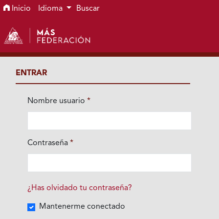
Ir al menú de navegación principal
Ir al contenido principal
Ir al pie de página del sitio
Inicio
Idioma
Buscar
ENTRAR
Nombre usuario
*
Obligatorio
Contraseña
*
Obligatorio
¿Has olvidado tu contraseña?
Mantenerme conectado