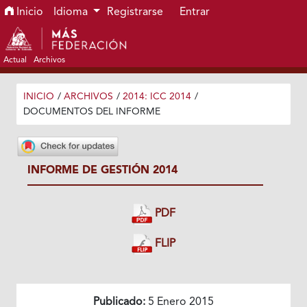
Ir al menú de navegación principal
Ir al contenido principal
Ir al pie de página del sitio
Inicio
Idioma
Registrarse
Entrar
Actual
Archivos
INICIO
/
ARCHIVOS
/
2014: ICC 2014
/
DOCUMENTOS DEL INFORME
INFORME DE GESTIÓN 2014
PDF
FLIP
Publicado:
5 Enero 2015