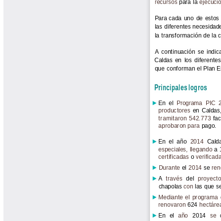
Libros Proyecto Manos al Agua
Magazín Cafetero
Magazín Cafetero Podcast
Memorias de la Cumbre de Café
Memorias Seminario Científico
Normas Técnicas del Sector
Cafetero
Paisaje Cultural Cafetero
Patentes Cenicafé
Por los Caminos de Caldas Podcast
Programa Café 360
Programa de Promoción Toma
Café
Publicaciones Científicas Externas
Radionovela Mi Finca
Revista Cafetera de Colombia
Revista Cenicafé
Revista Ensayos sobre Economía
Software Cenicafé
Tips del Profesor Yarumo