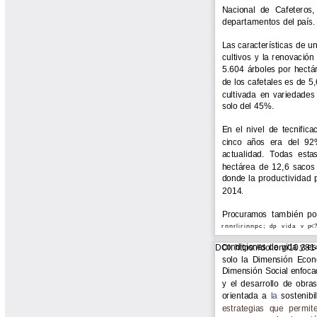
Cafetero
Boletín Cafetero
Boletín de Extensión FNC
Boletín Estado Fitosanitario
Boletín Técnico Cenicafé
Brocartas
Calendario de floración y cosecha
Colección Fundación Ecológica
Cafetera
Colección Fundación Manuel Mejía
Colección Libros 80 años
Colección Libros 85 años
Comportamiento de la Industria
Finca Cafetera Santander Podcast
Infografías Cenicafé
Informes de Gestión Comité
Antioquía
Informes de Gestión Comité Caldas
Las Aventuras del Profesor Yarumo
Libros y Manuales