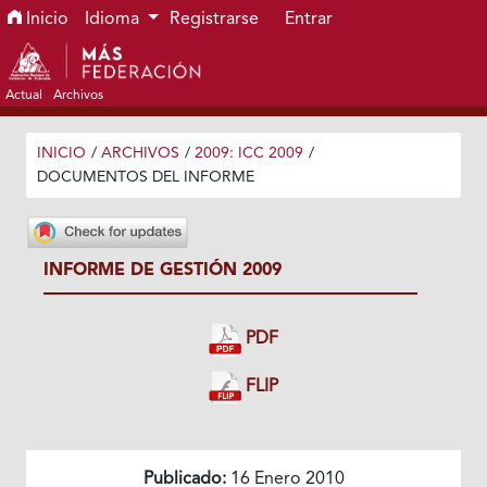
Ir al menú de navegación principal
Ir al contenido principal
Ir al pie de página del sitio
Inicio
Idioma
Registrarse
Entrar
Actual
Archivos
INICIO
/
ARCHIVOS
/
2009: ICC 2009
/
DOCUMENTOS DEL INFORME
INFORME DE GESTIÓN 2009
PDF
FLIP
Publicado:
16 Enero 2010