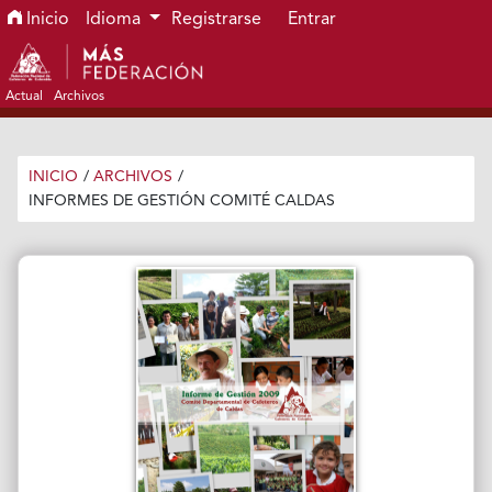
Ir al menú de navegación principal
Ir al contenido principal
Ir al pie de página del sitio
Inicio
Idioma
Registrarse
Entrar
Actual
Archivos
INICIO
/
ARCHIVOS
/
INFORMES DE GESTIÓN COMITÉ CALDAS