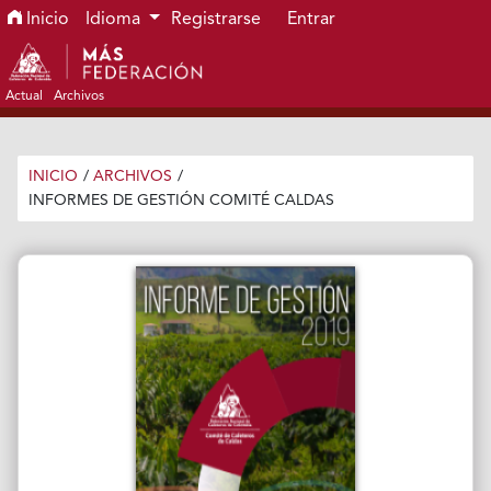
Ir al menú de navegación principal
Ir al contenido principal
Ir al pie de página del sitio
Inicio
Idioma
Registrarse
Entrar
Actual
Archivos
INICIO
/
ARCHIVOS
/
INFORMES DE GESTIÓN COMITÉ CALDAS