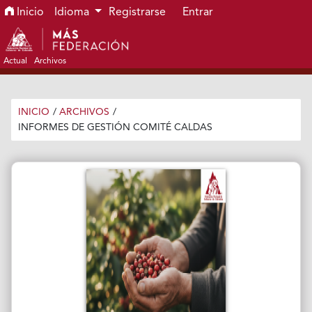
Ir al menú de navegación principal
Ir al contenido principal
Ir al pie de página del sitio
Inicio
Idioma
Registrarse
Entrar
Actual
Archivos
INICIO
/
ARCHIVOS
/
INFORMES DE GESTIÓN COMITÉ CALDAS