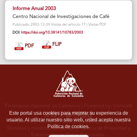
Informe Anual 2003
Centro Nacional de Investigaciones de Café
Publicado: 2003-12-09 Visitas del artículo 77 | Visitas PDF
DOI:
https://doi.org/10.38141/10783/2003
FLIP
PDF
Federación Nacional de Cafeteros
| Powered by: Cenicafé
Este portal usa cookies para mejorar su experiencia de
usuario. Al utilizar nuestro sitio web, usted acepta nuestra
Al continuar utilizando este portal, aceptas nuestros
Política de cookies.
Términos y condiciones de uso
y
Política de Privacidad y
Tratamiento de Datos Personales
.