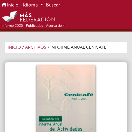
Ir al menú de navegación principal
Ir al contenido principal
Ir al pie de página del sitio
Inicio
Idioma
Buscar
Informe 2025
Publicados
Acerca de
INICIO
/
ARCHIVOS
/
INFORME ANUAL CENICAFÉ