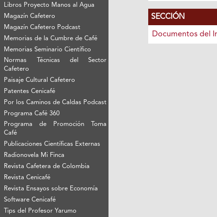
Libros Proyecto Manos al Agua
SECCIÓN
Magazín Cafetero
Magazín Cafetero Podcast
Documentos del I
Memorias de la Cumbre de Café
Memorias Seminario Científico
Normas Técnicas del Sector
Cafetero
Paisaje Cultural Cafetero
Patentes Cenicafé
Por los Caminos de Caldas Podcast
Programa Café 360
Programa de Promoción Toma
Café
Publicaciones Científicas Externas
Radionovela Mi Finca
Revista Cafetera de Colombia
Revista Cenicafé
Revista Ensayos sobre Economía
Software Cenicafé
Tips del Profesor Yarumo