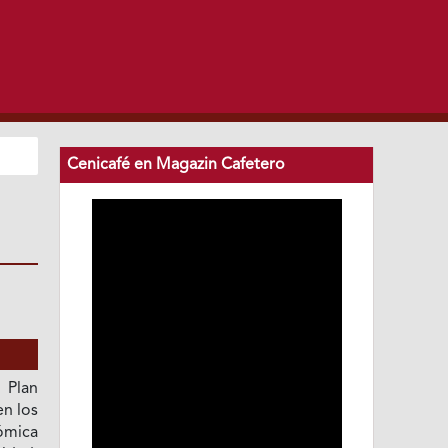
Cenicafé en Magazin Cafetero
 Plan
n los
ómica