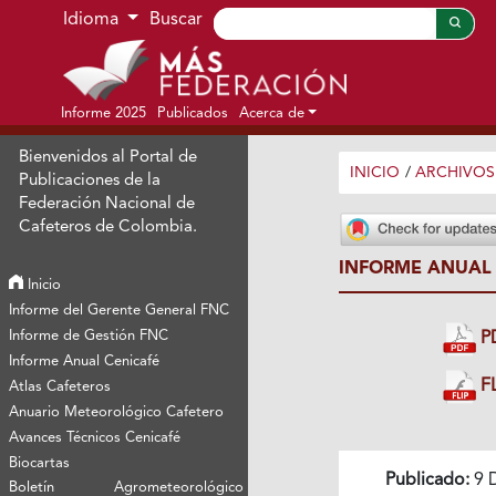
Ir al menú de navegación principal
Ir al contenido principal
Ir al pie de página del sitio
Idioma
Buscar
Informe 2025
Publicados
Acerca de
Bienvenidos al Portal de
INICIO
/
ARCHIVOS
Publicaciones de la
Federación Nacional de
Cafeteros de Colombia.
INFORME ANUAL 
Inicio
Informe del Gerente General FNC
Informe de Gestión FNC
P
Informe Anual Cenicafé
FL
Atlas Cafeteros
Anuario Meteorológico Cafetero
Avances Técnicos Cenicafé
Biocartas
Publicado:
9 
Boletín Agrometeorológico