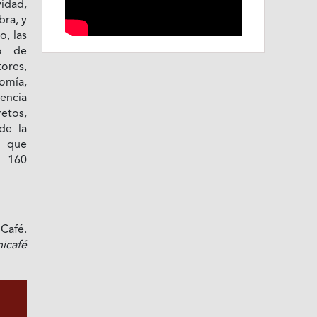
vidad,
bra, y
o, las
io de
tores,
omía,
encia
tos,
de la
l que
ó 160
Café.
café