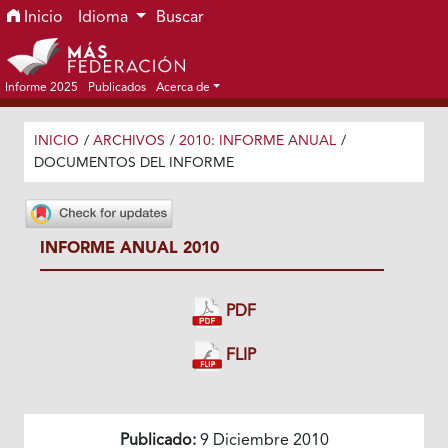
Ir al menú de navegación principal
Ir al contenido principal
Ir al pie de página del sitio
Inicio
Idioma
Buscar
Informe 2025
Publicados
Acerca de
INICIO
/
ARCHIVOS
/
2010: INFORME ANUAL
/
DOCUMENTOS DEL INFORME
INFORME ANUAL 2010
PDF
FLIP
Publicado:
9 Diciembre 2010