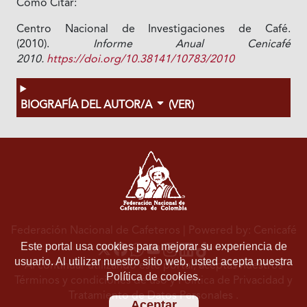
Cómo Citar:
Centro Nacional de Investigaciones de Café.
(2010).
Informe Anual Cenicafé
2010.
https://doi.org/10.38141/10783/2010
BIOGRAFÍA DEL AUTOR/A
(VER)
Federación Nacional de Cafeteros
| Powered by: Cenicafé
Este portal usa cookies para mejorar su experiencia de
usuario. Al utilizar nuestro sitio web, usted acepta nuestra
Al continuar utilizando este portal, aceptas nuestros
Política de cookies.
Términos y condiciones de uso
y
Política de Privacidad y
Tratamiento de Datos Personales
.
Aceptar