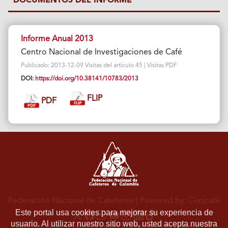
DOCUMENTOS DEL INFORME
Informe Anual 2013
Centro Nacional de Investigaciones de Café
Publicado: 2013-12-09 Visitas del artículo 45 | Visitas PDF
DOI:
https://doi.org/10.38141/10783/2013
FLIP
PDF
Federación Nacional de Cafeteros
| Powered by: Cenicafé
Este portal usa cookies para mejorar su experiencia de
usuario. Al utilizar nuestro sitio web, usted acepta nuestra
Al continuar utilizando este portal, aceptas nuestros