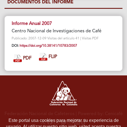
DOCUMENTOS DEL INFORME
Informe Anual 2007
Centro Nacional de Investigaciones de Café
Publicado: 2007-12-09 Visitas del artículo 41 | Visitas PDF
DOI:
https://doi.org/10.38141/10783/2007
FLIP
PDF
Federación Nacional de Cafeteros
| Powered by: Cenicafé
Este portal usa cookies para mejorar su experiencia de
usuario. Al utilizar nuestro sitio web, usted acepta nuestra