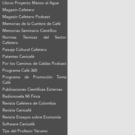
Libros Proyecto Manos al Agua
Magazín Cafetero
Magazín Cafetero Podcast
Memorias de la Cumbre de Café
Memorias Seminario Científico
Normas Técnicas del Sector
Cafetero
Paisaje Cultural Cafetero
Patentes Cenicafé
Por los Caminos de Caldas Podcast
Programa Café 360
Programa de Promoción Toma
Café
Publicaciones Científicas Externas
Radionovela Mi Finca
Revista Cafetera de Colombia
Revista Cenicafé
Revista Ensayos sobre Economía
Software Cenicafé
Tips del Profesor Yarumo