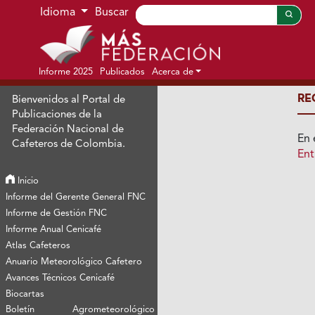
Ir al menú de navegación principal
Ir al contenido principal
Ir al pie de página del sitio
Idioma
Buscar
Informe 2025
Publicados
Acerca de
RE
Bienvenidos al Portal de
Publicaciones de la
Federación Nacional de
En 
Cafeteros de Colombia.
Ent
Inicio
Informe del Gerente General FNC
Informe de Gestión FNC
Informe Anual Cenicafé
Atlas Cafeteros
Anuario Meteorológico Cafetero
Avances Técnicos Cenicafé
Biocartas
Boletín Agrometeorológico