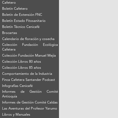
Cafetero
Boletín Cafetero
Boletín de Extensión FNC
Boletín Estado Fitosanitario
Boletín Técnico Cenicafé
Brocartas
Calendario de floración y cosecha
Colección Fundación Ecológica
Cafetera
Colección Fundación Manuel Mejía
Colección Libros 80 años
Colección Libros 85 años
Comportamiento de la Industria
Finca Cafetera Santander Podcast
Infografías Cenicafé
Informes de Gestión Comité
Antioquía
Informes de Gestión Comité Caldas
Las Aventuras del Profesor Yarumo
Libros y Manuales