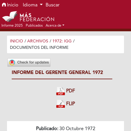
Ir al menú de navegación principal
Ir al contenido principal
Ir al pie de página del sitio
Inicio
Idioma
Buscar
Informe 2025
Publicados
Acerca de
INICIO
/
ARCHIVOS
/
1972: IGG
/
DOCUMENTOS DEL INFORME
INFORME DEL GERENTE GENERAL 1972
PDF
FLIP
Publicado:
30 Octubre 1972