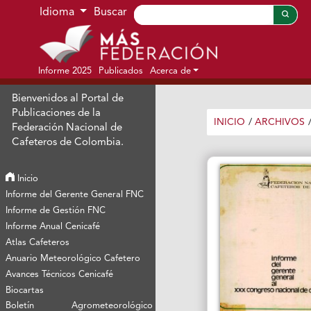
Ir al menú de navegación principal
Ir al contenido principal
Ir al pie de página del sitio
Idioma
Buscar
Informe 2025
Publicados
Acerca de
Bienvenidos al Portal de
Publicaciones de la
INICIO
/
ARCHIVOS
Federación Nacional de
Cafeteros de Colombia.
Inicio
Informe del Gerente General FNC
Informe de Gestión FNC
Informe Anual Cenicafé
Atlas Cafeteros
Anuario Meteorológico Cafetero
Avances Técnicos Cenicafé
Biocartas
Boletín Agrometeorológico