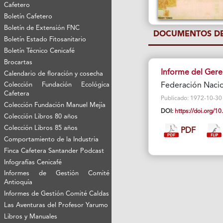
Cafetero
Boletín Cafetero
Boletín de Extensión FNC
DOCUMENTOS DE
Boletín Estado Fitosanitario
Boletín Técnico Cenicafé
Brocartas
Informe del Gere
Calendario de floración y cosecha
Colección Fundación Ecológica
Federación Naci
Cafetera
Publicado: 1972-10-30 Vi
Colección Fundación Manuel Mejía
DOI:
https://doi.org/
Colección Libros 80 años
Colección Libros 85 años
PDF
Comportamiento de la Industria
Finca Cafetera Santander Podcast
Infografías Cenicafé
Informes de Gestión Comité
Antioquía
Informes de Gestión Comité Caldas
Las Aventuras del Profesor Yarumo
Libros y Manuales