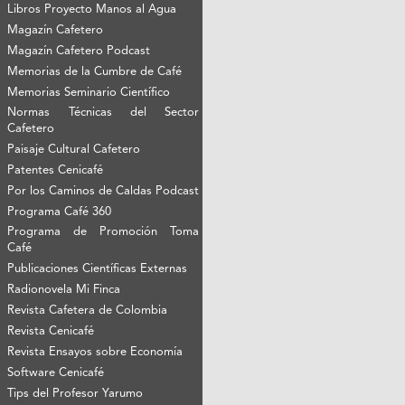
Libros Proyecto Manos al Agua
Magazín Cafetero
Magazín Cafetero Podcast
Memorias de la Cumbre de Café
Memorias Seminario Científico
Normas Técnicas del Sector
Cafetero
Paisaje Cultural Cafetero
Patentes Cenicafé
Por los Caminos de Caldas Podcast
Programa Café 360
Programa de Promoción Toma
Café
Publicaciones Científicas Externas
Radionovela Mi Finca
Revista Cafetera de Colombia
Revista Cenicafé
Revista Ensayos sobre Economía
Software Cenicafé
Tips del Profesor Yarumo