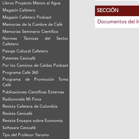
Libros Proyecto Manos al Agua
SECCIÓN
Magazín Cafetero
Magazín Cafetero Podcast
Documentos del I
Memorias de la Cumbre de Café
Memorias Seminario Científico
Normas Técnicas del Sector
Cafetero
Paisaje Cultural Cafetero
Patentes Cenicafé
Por los Caminos de Caldas Podcast
Programa Café 360
Programa de Promoción Toma
Café
Publicaciones Científicas Externas
Radionovela Mi Finca
Revista Cafetera de Colombia
Revista Cenicafé
Revista Ensayos sobre Economía
Software Cenicafé
Tips del Profesor Yarumo