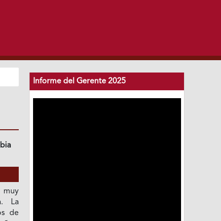
Informe del Gerente 2025
bia
e muy
a. La
os de