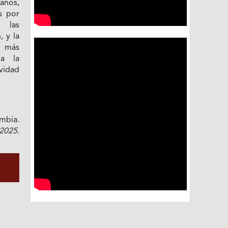
años,
s por
o las
 y la
s más
 a la
ividad
mbia.
2025
.