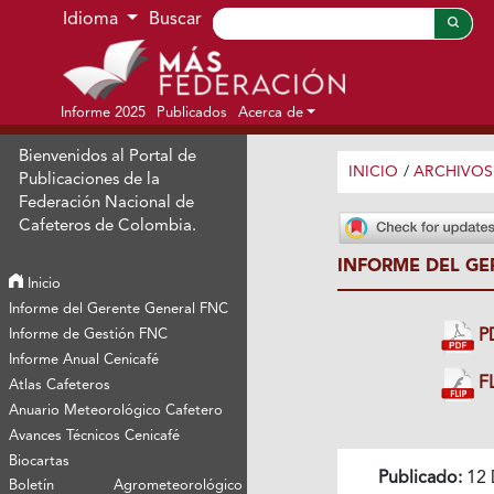
Ir al menú de navegación principal
Ir al contenido principal
Ir al pie de página del sitio
Idioma
Buscar
Informe 2025
Publicados
Acerca de
Bienvenidos al Portal de
INICIO
/
ARCHIVOS
Publicaciones de la
Federación Nacional de
Cafeteros de Colombia.
INFORME DEL GE
Inicio
Informe del Gerente General FNC
Informe de Gestión FNC
P
Informe Anual Cenicafé
FL
Atlas Cafeteros
Anuario Meteorológico Cafetero
Avances Técnicos Cenicafé
Biocartas
Publicado:
12 
Boletín Agrometeorológico