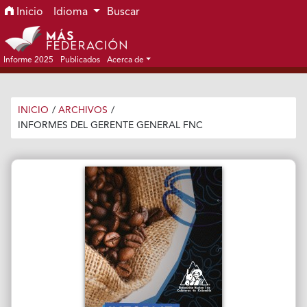
Ir al menú de navegación principal
Ir al contenido principal
Ir al pie de página del sitio
Inicio
Idioma
Buscar
Informe 2025
Publicados
Acerca de
INICIO
/
ARCHIVOS
/
INFORMES DEL GERENTE GENERAL FNC