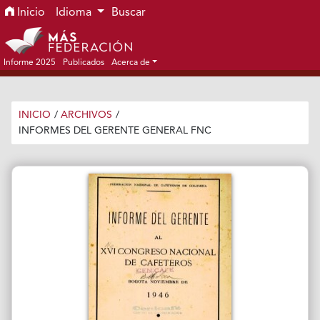
Ir al menú de navegación principal
Ir al contenido principal
Ir al pie de página del sitio
Inicio
Idioma
Buscar
Informe 2025
Publicados
Acerca de
INICIO
/
ARCHIVOS
/
INFORMES DEL GERENTE GENERAL FNC