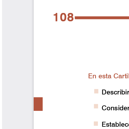
Libros Proyecto Manos al Agua
Magazín Cafetero
Magazín Cafetero Podcast
Memorias de la Cumbre de Café
Memorias Seminario Científico
Normas Técnicas del Sector
Cafetero
Paisaje Cultural Cafetero
Patentes Cenicafé
Por los Caminos de Caldas Podcast
Programa Café 360
Programa de Promoción Toma
Café
Publicaciones Científicas Externas
Radionovela Mi Finca
Revista Cafetera de Colombia
Revista Cenicafé
Revista Ensayos sobre Economía
Software Cenicafé
Tips del Profesor Yarumo