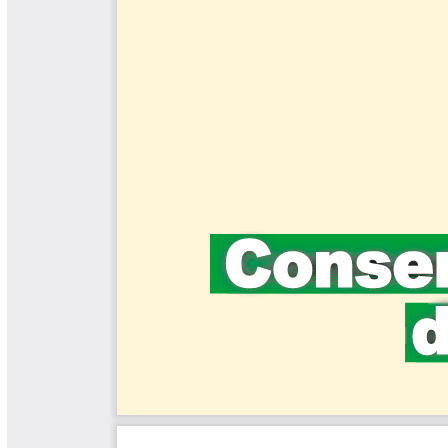
Cafetero
Boletín Cafetero
Boletín de Extensión FNC
Boletín Estado Fitosanitario
Boletín Técnico Cenicafé
Brocartas
Calendario de floración y cosecha
Colección Fundación Ecológica
Cafetera
Colección Fundación Manuel Mejía
Colección Libros 80 años
Colección Libros 85 años
Comportamiento de la Industria
Finca Cafetera Santander Podcast
Infografías Cenicafé
Informes de Gestión Comité
Antioquía
Informes de Gestión Comité Caldas
Las Aventuras del Profesor Yarumo
Libros y Manuales